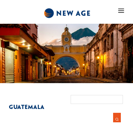
Seja Cliente
Quem Somos
Destinos
Fale Conosco
Destinos
FAST BOOKING
(11) 4395-7078
Guatemala